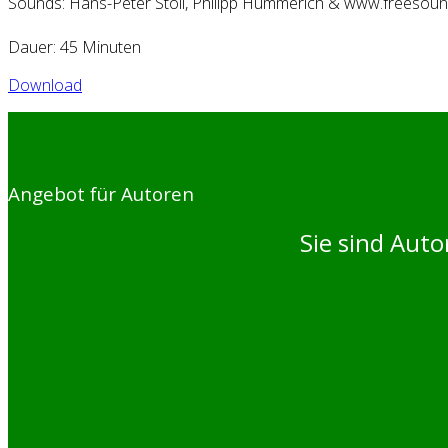
Sounds: Hans-Peter Stoll, Philipp Hümmerich & www.freesoun
Dauer: 45 Minuten
Download
Angebot für Autoren
Sie sind Aut