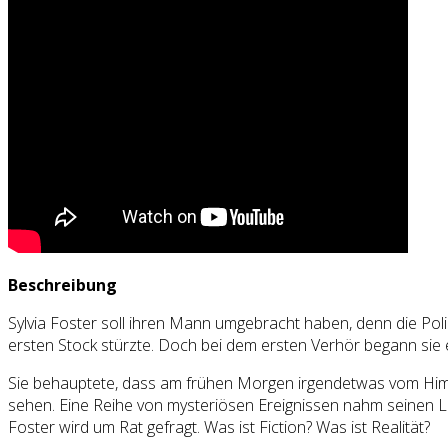
Beschreibung
Sylvia Foster soll ihren Mann umgebracht haben, denn die Pol
ersten Stock stürzte. Doch bei dem ersten Verhör begann sie 
Sie behauptete, dass am frühen Morgen irgendetwas vom Himmel
sehen. Eine Reihe von mysteriösen Ereignissen nahm seinen Lau
Foster wird um Rat gefragt. Was ist Fiction? Was ist Realität?